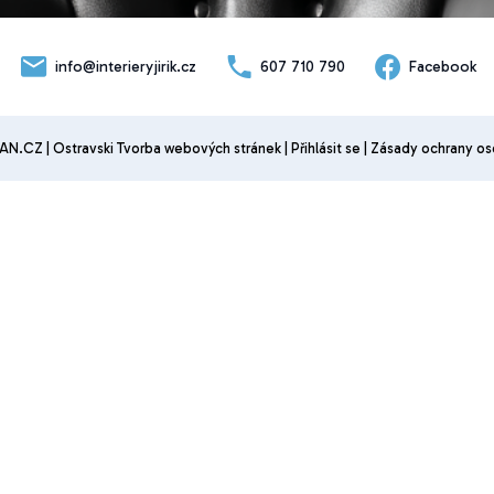
info@interieryjirik.cz
607 710 790
Facebook
AN.CZ
|
Ostravski Tvorba webových stránek
|
Přihlásit se
|
Zásady ochrany os